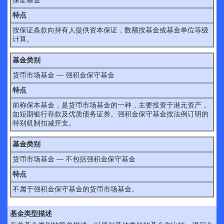
​​保证基金
特点
按保证条款向持有人提供资本保证，数额按基金或基金单位等级
计算。
基金类别
货币市场基金 — 强积金保守基金
特点
前称保本基金，是货币市场基金的一种，主要投资于港元资产，
如短期银行存款及优质债务证券。强积金保守基金按法例订明的
特别机制扣减开支。
基金类别
货币市场基金 — 不包括强积金保守基金
特点
不属于强积金保守基金的货币市场基金。
基金类型描述