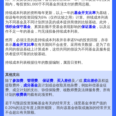
期内，每投资$1,000于不同基金所须支付的费用总额。
持续成本列表的资料每年更新，以上一年的
基金开支比率
为基础，
假设每年的投资回报为5%（仅作比较之用）计算。持续成本列表
为不同基金及不同计划所涉及的成本提供简便的比较基础。此外，
强积金保守基金
、累算款额不受基金表现影响的
保证基金
，以及运
作不足一年的基金，均无须拟备持续成本列表。
然而，必须注意的是持续成本列表并非承诺5%的投资回报，亦非
表示
基金开支比率
在有关期间不会改变。采用有关数据，是为了在
共同的假设基础上计算成本，这些共同的假设为不同基金及服务提
供者提供可靠的比较基础。
持续成本列表根据往年的数据编制，属昔日资料。
其他支出
除了
参加费
、
管理费
、
保证费
、
买入差价
及／或
卖出差价
及权益
提取费外，
成分基金
及计划或会收取其他杂费，例如补偿基金征
费、成立计划的支出、弥偿保险费、核数师费及法律服务费。所有
计划的
收费表
均载有此项资料。
若干与预设投资策略基金有关的经常开支，须受基金净资产值的
0.20%的法定年度上限所规限， 而向该基金收取或施加的经常开支
不会超出有关限额。