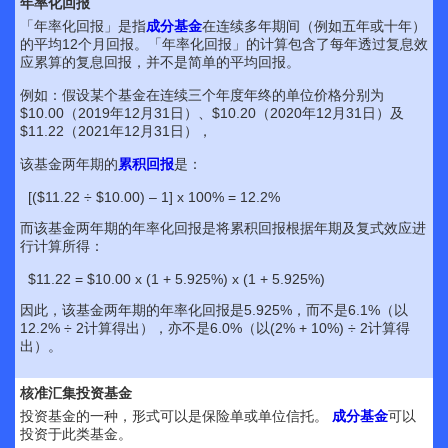
年率化回报
「年率化回报」是指
成分基金
在连续多年期间（例如五年或十年）
的平均12个月回报。「年率化回报」的计算包含了每年透过复息效
应累算的复息回报，并不是简单的平均回报。
例如：假设某个基金在连续三个年度年终的单位价格分别为
$10.00（2019年12月31日）、$10.20（2020年12月31日）及
$11.22（2021年12月31日），
该基金两年期的
累积回报
是：
[($11.22 ÷ $10.00) – 1] x 100% = 12.2%
而该基金两年期的年率化回报是将累积回报根据年期及复式效应进
行计算所得：
$11.22 = $10.00 x (1 + 5.925%) x (1 + 5.925%)
因此，该基金两年期的年率化回报是5.925%，而不是6.1%（以
12.2% ÷ 2计算得出），亦不是6.0%（以(2% + 10%) ÷ 2计算得
出）。
核准汇集投资基金
投资基金的一种，形式可以是保险单或单位信托。
成分基金
可以
投资于此类基金。