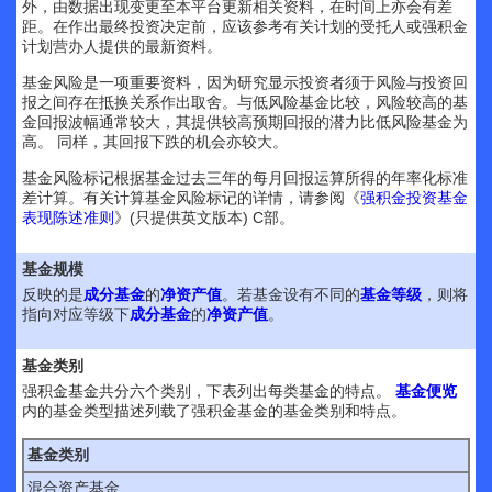
外，由数据出现变更至本平台更新相关资料，在时间上亦会有差
距。在作出最终投资决定前，应该参考有关计划的受托人或强积金
计划营办人提供的最新资料。
基金风险是一项重要资料，因为研究显示投资者须于风险与投资回
报之间存在抵换关系作出取舍。与低风险基金比较，风险较高的基
金回报波幅通常较大，其提供较高预期回报的潜力比低风险基金为
高。 同样，其回报下跌的机会亦较大。
基金风险标记根据基金过去三年的每月回报运算所得的年率化标准
差计算。有关计算基金风险标记的详情，请参阅《
强积金投资基金
表现陈述准则
》(只提供英文版本) C部。
基金规模
反映的是
成分基金
的
净资产值
。若基金设有不同的
基金等级
，则将
指向对应等级下
成分基金
的
净资产值
。
基金类别
强积金基金共分六个类别，下表列出每类基金的特点。
基金便览
内的基金类型描述列载了强积金基金的基金类别和特点。
基金类别
​​混合资产基金