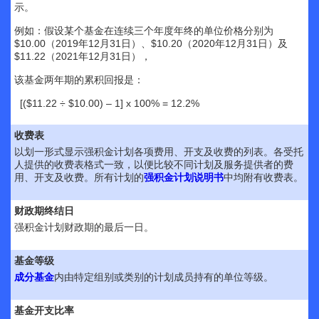
示。
例如：假设某个基金在连续三个年度年终的单位价格分别为
$10.00（2019年12月31日）、$10.20（2020年12月31日）及
$11.22（2021年12月31日），
该基金两年期的累积回报是：
[($11.22 ÷ $10.00) – 1] x 100% = 12.2%
收费表
以划一形式显示强积金计划各项费用、开支及收费的列表。各受托
人提供的收费表格式一致，以便比较不同计划及服务提供者的费
用、开支及收费。所有计划的
强积金计划说明书
中均附有收费表。
财政期终结日
强积金计划财政期的最后一日。
基金等级
成分基金
内由特定组别或类别的计划成员持有的单位等级。
基金开支比率