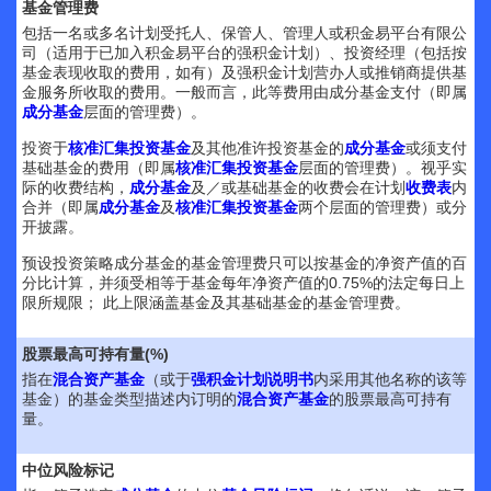
基金管理费
包括一名或多名计划受托人、保管人、管理人或积金易平台有限公
司（适用于已加入积金易平台的强积金计划）、投资经理（包括按
基金表现收取的费用，如有）及强积金计划营办人或推销商提供基
金服务所收取的费用。一般而言，此等费用由成分基金支付（即属
成分基金
层面的管理费）。
投资于
核准汇集投资基金
及其他准许投资基金的
成分基金
或须支付
基础基金的费用（即属
核准汇集投资基金
层面的管理费）。视乎实
际的收费结构，
成分基金
及／或基础基金的收费会在计划
收费表
内
合并（即属
成分基金
及
核准汇集投资基金
两个层面的管理费）或分
开披露。
预设投资策略成分基金的基金管理费只可以按基金的净资产值的百
分比计算，并须受相等于基金每年净资产值的0.75%的法定每日上
限所规限； 此上限涵盖基金及其基础基金的基金管理费。
股票最高可持有量(%)
指在
混合资产基金
（或于
强积金计划说明书
内采用其他名称的该等
基金）的基金类型描述内订明的
混合资产基金
的股票最高可持有
量。
中位风险标记