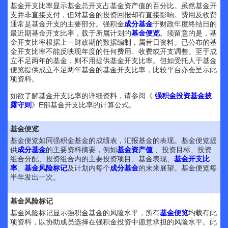
基金开支比率显示基金总开支占基金资产值的百分比。虽然基金开
支并非直接支付，但对基金的投资回报却有直接影响。费用及收费
通常是基金开支的主要部分。强积金
成分基金
于财政年度终结日的
最近期基金开支比率，载于所属计划的
基金便览
。须留意的是，基
金开支比率根据上一财政期的数据编制，属昔日资料。已公布的基
金开支比率不能反映现年度的任何费用、收费或开支调整。至于成
立不足两年的基金，则不用提供基金开支比率。但如受托人于基金
便览提供成立不足两年基金的基金开支比率，比较平台亦会呈示此
项资料。
如欲了解基金开支比率的详细资料，请参阅《
强积金投资基金披
露守则
》E部基金开支比率的计算公式。
基金便览
基金便览如同强积金基金的成绩表，汇报基金的表现。基金便览提
供
成分基金
的主要资料摘要，例如
基金资产值
、投资目标、投资
组合分配、投资组合内的主要投资项目、基金表现、
基金开支比
率
、
基金风险标记
及计划内每个
成分基金
的未来展望。基金便览每
半年发出一次。
基金风险标记
基金风险标记显示强积金基金的风险水平，所有
基金便览
均载有此
项资料，以协助成员选择在强积金投资中愿意承担的风险水平。此