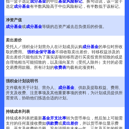
指一篮子选定
成分基金
的中位
基金风险标记
。换句话说，该一篮子
选定
成分基金
有半数风险高于中位风险标记，有半数低于该标记。
净资产值
成分基金
或
成分基金
等级的总资产减去总负债后的价值。
卖出差价
受托人／强积金计划营办人在计划成员认购
成分基金
的单位时所收
取的费用。
强积金保守基金
不得收取卖出差价。转移权益涉及的
卖出差价只能包括为了落实该项转移而进行买卖投资所招致的或是
合理地相当可能招致的，以及须向某方（受托人除外）支付的必需
交易费用款额。所有计划的
收费表
均载有此项资料。
强积金计划说明书
文件载有关于计划、营办人、
成分基金
、供款及提取权益、费用、
开支及收费、注意事项及其他重要事项的资料，为计划成员提供所
需资讯，协助他们拣选合适的计划。
持续成本列表
持续成本列表把最新
基金开支比率
转为货币单位，然后加上可能需
支付的任何直接收费如
供款费
或
卖出差价
，并以货币单位显示费
用、开支及收费的总额，旨在说明在未来一年、三年及五年的投资