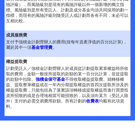
險評級），而風險級別是現有的風險評級以外一個新增的獨立指
標。風險級別是所有受託人、計劃及成分基金均須共同採用的劃一
指標，而現有的風險評級則隨受託人或計劃而各有不同，未必可以
互相比較。
成員服務費
支付予強積金計劃營辦人的費用(按每年資產淨值的百分比計算)，
屬於其中一項
基金管理費
。
權益提取費
計劃受託人／強積金計劃營辦人於成員從計劃提取累算權益時所收
取的費用，金額一般按所提取的款額的某一百分比計算，並從提取
的款額中扣除。
強積金保守基金
不得收取權益提取費。就轉移權
益、提取整筆權益或在一年內分期提取權益的首四次提取所涉及的
權益提取費，只能包括為了落實該項轉移或提取權益而進行買賣投
資所招致的或是合理地相當可能招致的，以及須向某方（受託人除
外）支付的必需交易費用款額。所有計劃的
收費表
均載有此項資
料。