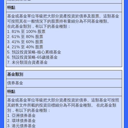
特點
基金或基金單位等級把大部分資產投資於債券及股票。這類基金
可按照其在一般情況下的股票持有量細分為不同基金種類。
在此基金類別，有以下的基金種類：
1. 81% 至 100% 股票
2. 61% 至 80% 股票
3. 41% 至 60% 股票
4. 21% 至 40% 股票
5. 預設投資策略-核心累積基金
6. 預設投資策略-65歲後基金
7. 未分類混合資產基金
基金類別
債券基金
特點
基金或基金單位等級把大部分資產投資於債券。這類基金可按照
其銷售文件所載的投資目標細分為不同基金種類。 在此基金類
別，有以下的基金種類：
1. 亞洲債券基金
2. 環球債券基金
3. 港元債券基金