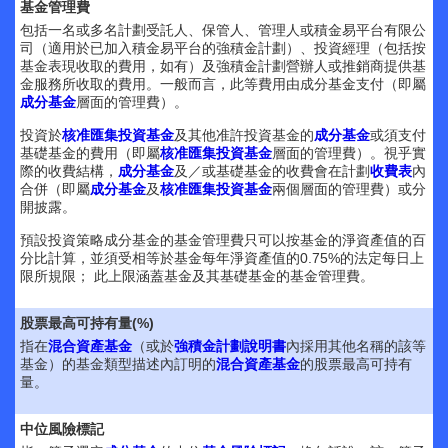
基金管理費
包括一名或多名計劃受託人、保管人、管理人或積金易平台有限公
司（適用於已加入積金易平台的強積金計劃）、投資經理（包括按
基金表現收取的費用，如有）及強積金計劃營辦人或推銷商提供基
金服務所收取的費用。一般而言，此等費用由成分基金支付（即屬
成分基金
層面的管理費）。
投資於
核准匯集投資基金
及其他准許投資基金的
成分基金
或須支付
基礎基金的費用（即屬
核准匯集投資基金
層面的管理費）。視乎實
際的收費結構，
成分基金
及／或基礎基金的收費會在計劃
收費表
內
合併（即屬
成分基金
及
核准匯集投資基金
兩個層面的管理費）或分
開披露。
預設投資策略成分基金的基金管理費只可以按基金的淨資產值的百
分比計算，並須受相等於基金每年淨資產值的0.75%的法定每日上
限所規限； 此上限涵蓋基金及其基礎基金的基金管理費。
股票最高可持有量(%)
指在
混合資產基金
（或於
強積金計劃說明書
內採用其他名稱的該等
基金）的基金類型描述內訂明的
混合資產基金
的股票最高可持有
量。
中位風險標記