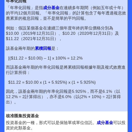
年率化回報
「年率化回報」是指
成分基金
在連續多年期間（例如五年或十年）
的平均12個月回報。「年率化回報」的計算包含了每年透過複息效
應累算的複息回報，並不是簡單的平均回報。
例如：假設某個基金在連續三個年度年終的單位價格分別為
$10.00（2019年12月31日）、$10.20（2020年12月31日）及
$11.22（2021年12月31日），
該基金兩年期的
累積回報
是：
[($11.22 ÷ $10.00) – 1] x 100% = 12.2%
而該基金兩年期的年率化回報是將累積回報根據年期及複式效應進
行計算所得：
$11.22 = $10.00 x (1 + 5.925%) x (1 + 5.925%)
因此，該基金兩年期的年率化回報是5.925%，而不是6.1%（以
12.2% ÷ 2計算得出），亦不是6.0%（以(2% + 10%) ÷ 2計算得
出）。
核准匯集投資基金
投資基金的一種，形式可以是保險單或單位信託。
成分基金
可以投
資於此類基金。