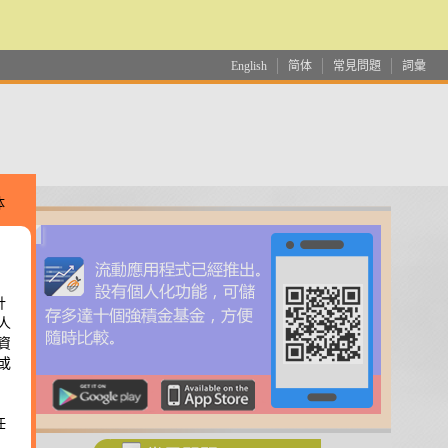
English
简体
常見問題
詞彙
体
計
應
人
資
或
花
任