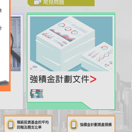
商
分
預設投資基金的平均
強積金計劃資產規模
回報及開支比率