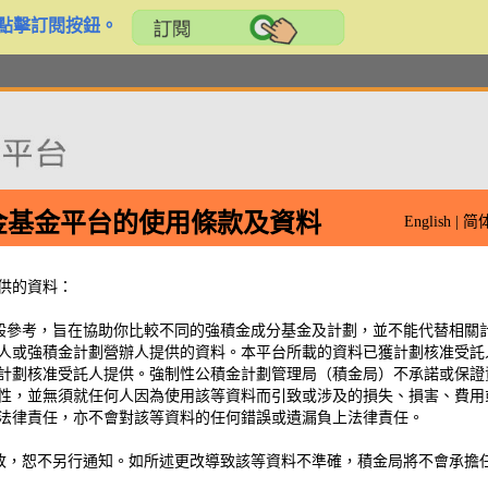
請點擊訂閱按鈕。
金基金平台的使用條款及資料
English
|
简
供的資料：
指標。
一般參考，旨在協助你比較不同的強積金成分基金及計劃，並不能代替相關
金的投資目標、費用及收費、風險程度及服務水平等其他因素亦
人或強積金計劃營辦人提供的資料。本平台所載的資料已獲計劃核准受託
計劃核准受託人提供。強制性公積金計劃管理局（積金局）不承諾或保證
性，並無須就任何人因為使用該等資料而引致或涉及的損失、損害、費用
應按照自己可承受的風險水平從中選取。對於不諳投資及不願意
法律責任，亦不會對該等資料的任何錯誤或遺漏負上法律責任。
一個值得考慮的方案。
更改，恕不另行通知。如所述更改導致該等資料不準確，積金局將不會承擔