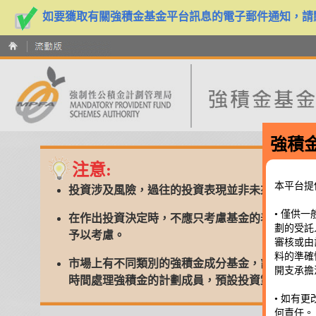
如要獲取有關強積金基金平台訊息的電子郵件通知，
強積
注意:
本平台提
投資涉及風險，過往的投資表現並非未來表現的
• 僅供
在作出投資決定時，不應只考慮基金的表現，基
劃的受託
予以考慮。
審核或由
料的準確
市場上有不同類別的強積金成分基金，計劃成員
開支承擔
時間處理強積金的計劃成員，預設投資策略就是
• 如有
何責任。