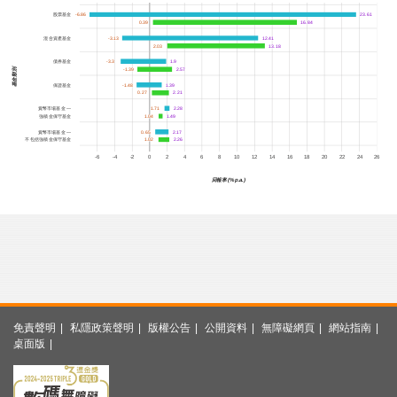
股票基金
-6.86
-6.86
23.61
23.61
0.39
0.39
16.84
16.84
混合資產基金
-3.13
-3.13
12.41
12.41
2.03
2.03
13.18
13.18
債券基金
-3.3
-3.3
1.9
1.9
基金類別
-1.39
-1.39
2.57
2.57
保證基金
-1.48
-1.48
1.39
1.39
0.27
0.27
2.21
2.21
貨幣市場基金 —
1.71
1.71
2.28
2.28
強積金保守基金
1.04
1.04
1.49
1.49
貨幣市場基金 —
0.65
0.65
2.17
2.17
不包括強積金保守基金
1.02
1.02
2.26
2.26
-6
-4
-2
0
2
4
6
8
10
12
14
16
18
20
22
24
26
回報率 (% p.a.)
免責聲明
私隱政策聲明
版權公告
公開資料
無障礙網頁
網站指南
桌面版